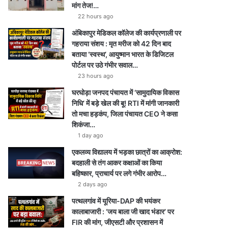
मांग तेज!…
22 hours ago
अंबिकापुर मेडिकल कॉलेज की कार्यप्रणाली पर
गहराया संशय : मृत मरीज को 42 दिन बाद
बताया ‘स्वस्थ’, आयुष्मान भारत के डिजिटल
पोर्टल पर उठे गंभीर सवाल…
23 hours ago
घरघोड़ा जनपद पंचायत में ‘सामुदायिक विकास
निधि’ में बड़े खेल की बू! RTI में मांगी जानकारी
तो मचा हड़कंप, जिला पंचायत CEO ने कसा
शिकंजा…
1 day ago
एकलव्य विद्यालय में भड़का छात्रों का आक्रोश:
बदहाली से तंग आकर कक्षाओं का किया
बहिष्कार, प्राचार्य पर लगे गंभीर आरोप…
2 days ago
पत्थलगांव में यूरिया-DAP की भयंकर
कालाबाजारी : ‘जय बाला जी खाद भंडार’ पर
FIR की मांग, जीएसटी और प्रशासन में