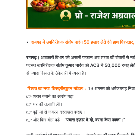
•
रायगढ़ में उपनिरीक्षक संतोष नारंग 50 हज़ार लेते रंगे हाथ गिरफ्
रायगढ़।
आबकारी विभाग की असली पहचान अब शराब की बोतलों से नहीं, ब
पदस्थ उपनिरीक्षक
संतोष कुमार नारंग
को
ACB ने 50,000 रुपए लेते ह
से ज्यादा रिश्वत के ठेकेदारी में व्यस्त है।
रिश्वत का नया ‘डिस्ट्रीब्यूशन मॉडल’ :
19 अगस्त को धर्मजयगढ़ निव
👉 शराब बनाने का आरोप गढ़ा।
👉 घर की तलाशी ली।
👉 बूढ़ी मां से जबरन दस्तखत कराए।
👉 और फिर बोल पड़े –
“पचास हज़ार दे दो, वरना केस पक्का।”