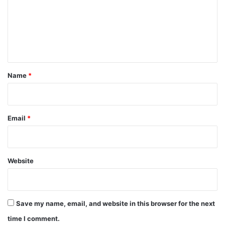
m
e
n
t
*
Name
*
Email
*
Website
Save my name, email, and website in this browser for the next
time I comment.