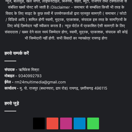
न्यूज, बॉलीवुड, खेल जगत, लाइफस्टाइल, बिजनेस, सेहत, ब्यूटी, रोजगार तथा टेक्नोलॉजी से
संबंधित खबरें पोस्ट की जाती है।Disclaimer - समाचार से सम्बंधित किसी भी तरह के
विवाद के लिए साइट के कुछ तत्वों में उपयोगकर्ताओं द्वारा प्रस्तुत सामग्री ( समाचार / फोटो
/ विडियो आदि ) शामिल होगी स्वामी, मुद्रक, प्रकाशक, संपादक इस तरह के सामग्रियों के
लिए कोई ज़िम्मेदार नहीं स्वीकार करता है। न्यूज़ पोर्टल में प्रकाशित ऐसी सामग्री के लिए
संवाददाता / खबर देने वाला स्वयं जिम्मेदार होगा, स्वामी, मुद्रक, प्रकाशक, संपादक की कोई
भी जिम्मेदारी नहीं होगी. सभी विवादों का न्यायक्षेत्र रायगढ़ होगा
हमसे सम्पर्क करें
संपादक -
ऋषिकेश मिश्रा
मोबाइल -
9340992793
ईमेल -
rm24multimedia@gmail.com
कार्यालय -
मु. पो. राजपुर (बथानपारा, ढाप रोड) रायगढ़, छत्तीसगढ़ 496115
हमसे जुड़े
X
YouTube
Instagram
Telegram
WhatsApp