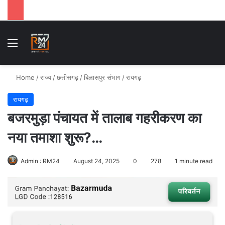
Menu
Se
Home
/
राज्य
/
छत्तीसगढ़
/
बिलासपुर संभाग
/
रायगढ़
रायगढ़
बजरमुड़ा पंचायत में तालाब गहरीकरण का
नया तमाशा शुरू?…
Admin : RM24
August 24, 2025
0
278
1 minute read