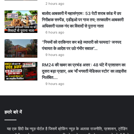
2 hours ago
बालोद आबकारी में महासंग्राम : 53 पेटी शराब कांड में उप
निरीक्षक सस्पेंड, एडीइओ पर गाज तय; तत्कालीन आबकारी
अधिकारी पलक नंद का विवादों से पुराना नाता
6 hours ago
“नियमों को दरकिनार कर बड़े व्यापारी को फायदा? जनपद
पंचायत के आदेश पर उठे गंभीर सवाल”…
9 hours ago
RM24 की खबर का प्रचंड असर : 48 घंटे में प्रशासन का
दूसरा बड़ा प्रहार, अब ‘माँ भगवती मेडिकल स्टोर’ का लाइसेंस
निलंबित….
9 hours ago
हमारे बारे में
यह एक हिंदी वेब न्यूज़ पोर्टल है जिसमें ब्रेकिंग न्यूज़ के अलावा राजनीति, प्रशासन, ट्रेंडिंग