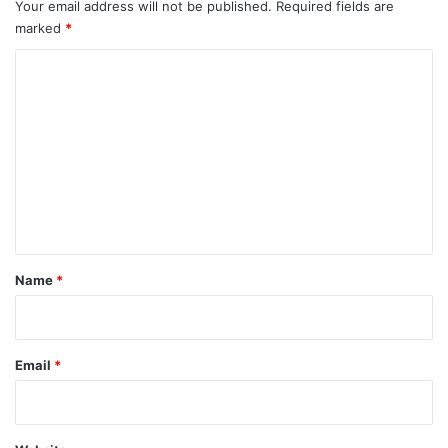
Your email address will not be published.
Required fields are
marked
*
C
o
m
m
e
n
t
*
Name
*
Email
*