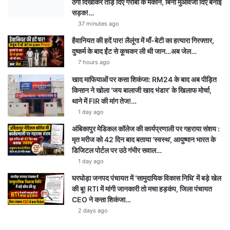
ठेंगा दिखाकर तोड़ दिए गरीबों के मकान, बिना मुआवजा दिए बनाई
सड़क!…
37 minutes ago
हैवानियत की हदें पार! लैलूंगा में माँ-बेटी का हत्यारा गिरफ्तार,
दुष्कर्म के बाद ईंट से कूचकर ली थी जान…अब जेल…
7 hours ago
खाद माफियाओं पर कसा शिकंजा: RM24 के बाद अब पीड़ित
किसान ने खोला ‘जय बालाजी खाद भंडार’ के खिलाफ मोर्चा,
थाने में FIR की मांग तेज!…
1 day ago
अंबिकापुर मेडिकल कॉलेज की कार्यप्रणाली पर गहराया संशय :
मृत मरीज को 42 दिन बाद बताया ‘स्वस्थ’, आयुष्मान भारत के
डिजिटल पोर्टल पर उठे गंभीर सवाल…
1 day ago
घरघोड़ा जनपद पंचायत में ‘सामुदायिक विकास निधि’ में बड़े खेल
की बू! RTI में मांगी जानकारी तो मचा हड़कंप, जिला पंचायत
CEO ने कसा शिकंजा…
2 days ago