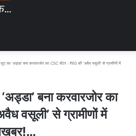
ल लूट का ‘अड्डा’ बना करवारजोर का CSC सेंटर : ₹60 की ‘अवैध वसूली’ से ग्रामीणों में
का ‘अड्डा’ बना करवारजोर का
 वसूली’ से ग्रामीणों में
बेखबर!…