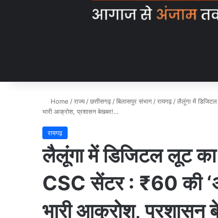
Home
/
राज्य
/
छत्तीसगढ़
/
बिलासपुर संभाग
/
रायगढ़
/
लैलूंगा में डिजिट
भारी आक्रोश, प्रशासन बेखबर!…
रायगढ़
लैलूंगा में डिजिटल लूट 
CSC सेंटर : ₹60 की ‘अवैध
भारी आक्रोश, प्रशासन 