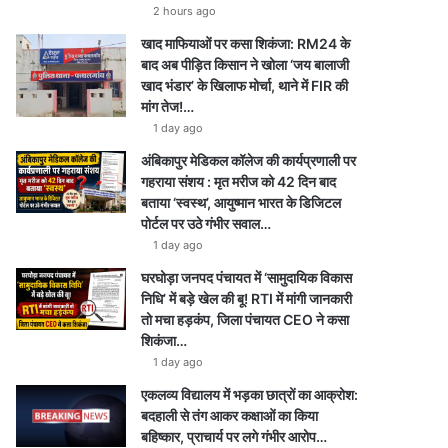
2 hours ago
खाद माफियाओं पर कसा शिकंजा: RM24 के
बाद अब पीड़ित किसान ने खोला ‘जय बालाजी
खाद भंडार’ के खिलाफ मोर्चा, थाने में FIR की
मांग तेज!…
1 day ago
अंबिकापुर मेडिकल कॉलेज की कार्यप्रणाली पर
गहराया संशय : मृत मरीज को 42 दिन बाद
बताया ‘स्वस्थ’, आयुष्मान भारत के डिजिटल
पोर्टल पर उठे गंभीर सवाल…
1 day ago
घरघोड़ा जनपद पंचायत में ‘सामुदायिक विकास
निधि’ में बड़े खेल की बू! RTI में मांगी जानकारी
तो मचा हड़कंप, जिला पंचायत CEO ने कसा
शिकंजा…
1 day ago
एकलव्य विद्यालय में भड़का छात्रों का आक्रोश:
बदहाली से तंग आकर कक्षाओं का किया
बहिष्कार, प्राचार्य पर लगे गंभीर आरोप…