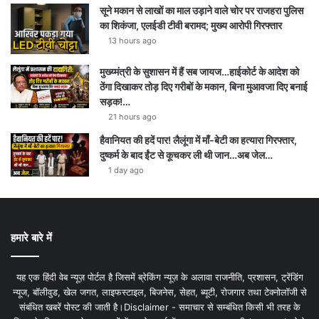
सूने मकान से लाखों का माल उड़ाने वाले चोर पर राजहरा पुलिस
का शिकंजा, एलईडी टीवी बरामद; मुख्य आरोपी गिरफ्तार
13 hours ago
मुख्य्मंत्री के सुशासन में हैं सब जायज…हाईकोर्ट के आदेश को
ठेंगा दिखाकर तोड़ दिए गरीबों के मकान, बिना मुआवजा दिए बनाई
सड़क!…
21 hours ago
हैवानियत की हदें पार! लैलूंगा में माँ-बेटी का हत्यारा गिरफ्तार,
दुष्कर्म के बाद ईंट से कूचकर ली थी जान…अब जेल…
1 day ago
हमारे बारे में
यह एक हिंदी वेब न्यूज़ पोर्टल है जिसमें ब्रेकिंग न्यूज़ के अलावा राजनीति, प्रशासन, ट्रेंडिंग
न्यूज, बॉलीवुड, खेल जगत, लाइफस्टाइल, बिजनेस, सेहत, ब्यूटी, रोजगार तथा टेक्नोलॉजी से
संबंधित खबरें पोस्ट की जाती है।Disclaimer - समाचार से सम्बंधित किसी भी तरह के