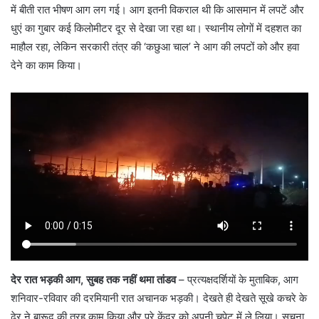
में बीती रात भीषण आग लग गई। आग इतनी विकराल थी कि आसमान में लपटें और
धुएं का गुबार कई किलोमीटर दूर से देखा जा रहा था। स्थानीय लोगों में दहशत का
माहौल रहा, लेकिन सरकारी तंत्र की ‘कछुआ चाल’ ने आग की लपटों को और हवा
देने का काम किया।
देर रात भड़की आग, सुबह तक नहीं थमा तांडव
– ​प्रत्यक्षदर्शियों के मुताबिक, आग
शनिवार-रविवार की दरमियानी रात अचानक भड़की। देखते ही देखते सूखे कचरे के
ढेर ने बारूद की तरह काम किया और पूरे केंद्र को अपनी चपेट में ले लिया। सूचना