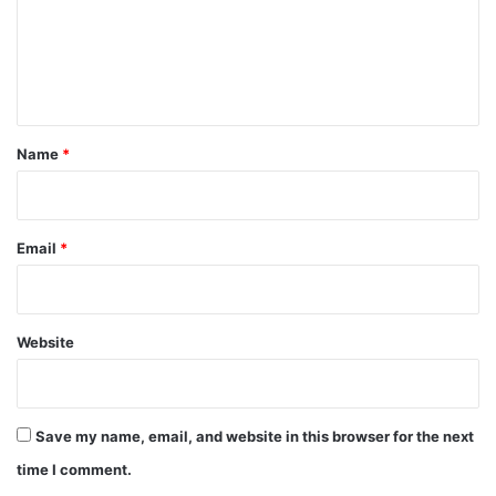
m
e
n
t
*
Name
*
Email
*
Website
Save my name, email, and website in this browser for the next
time I comment.