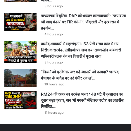
3 hours ago
पत्थलगांव में यूरिया-DAP की भयंकर कालाबाजारी : ‘जय बाला
जी खाद भंडार’ पर FIR की मांग, जीएसटी और प्रशासन में
हड़कंप…
4 hours ago
बालोद आबकारी में महासंग्राम : 53 पेटी शराब कांड में उप
निरीक्षक सस्पेंड, एडीइओ पर गाज तय; तत्कालीन आबकारी
अधिकारी पलक नंद का विवादों से पुराना नाता
8 hours ago
“नियमों को दरकिनार कर बड़े व्यापारी को फायदा? जनपद
पंचायत के आदेश पर उठे गंभीर सवाल”…
10 hours ago
RM24 की खबर का प्रचंड असर : 48 घंटे में प्रशासन का
दूसरा बड़ा प्रहार, अब ‘माँ भगवती मेडिकल स्टोर’ का लाइसेंस
निलंबित….
11 hours ago