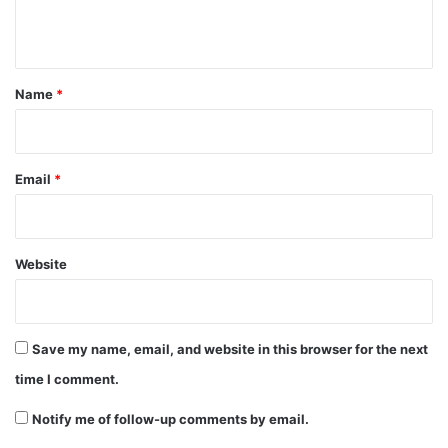
n
t
*
Name
*
Email
*
Website
Save my name, email, and website in this browser for the next
time I comment.
Notify me of follow-up comments by email.