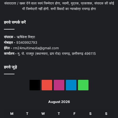
संवाददाता / खबर देने वाला स्वयं जिम्मेदार होगा, स्वामी, मुद्रक, प्रकाशक, संपादक की कोई
भी जिम्मेदारी नहीं होगी. सभी विवादों का न्यायक्षेत्र रायगढ़ होगा
हमसे सम्पर्क करें
संपादक -
ऋषिकेश मिश्रा
मोबाइल -
9340992793
ईमेल -
rm24multimedia@gmail.com
कार्यालय -
मु. पो. राजपुर (बथानपारा, ढाप रोड) रायगढ़, छत्तीसगढ़ 496115
हमसे जुड़े
X
YouTube
Instagram
Telegram
WhatsApp
August 2026
M
T
W
T
F
S
S