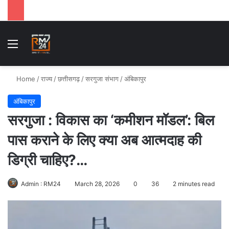
Menu
Se
Home
/
राज्य
/
छत्तीसगढ़
/
सरगुजा संभाग
/
अंबिकापुर
अंबिकापुर
सरगुजा : विकास का ‘कमीशन मॉडल’: बिल
पास कराने के लिए क्या अब आत्मदाह की
डिग्री चाहिए?…
Admin : RM24
March 28, 2026
0
36
2 minutes read