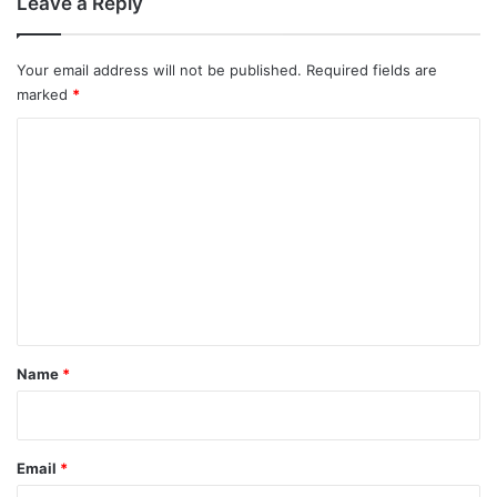
Leave a Reply
Your email address will not be published.
Required fields are
marked
*
C
o
m
m
e
n
t
*
Name
*
Email
*