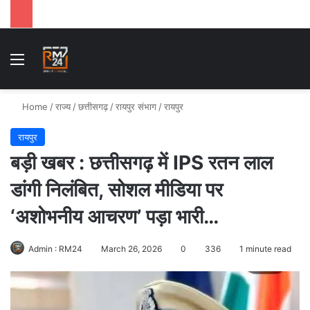
Menu
Se
Home
/
राज्य
/
छत्तीसगढ़
/
रायपुर संभाग
/
रायपुर
रायपुर
बड़ी खबर : छत्तीसगढ़ में IPS रतन लाल
डांगी निलंबित, सोशल मीडिया पर
‘अशोभनीय आचरण’ पड़ा भारी…
Admin : RM24
March 26, 2026
0
336
1 minute read