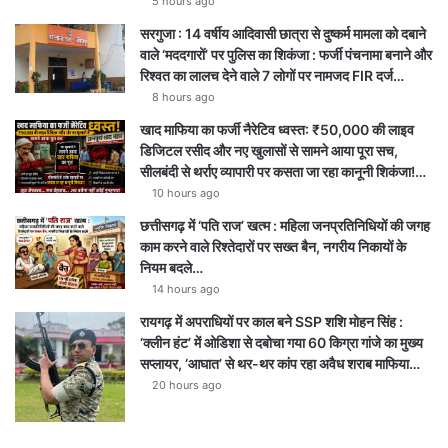
5 hours ago
सरगुजा : 14 वर्षीय आदिवासी छात्रा से दुष्कर्म मामला को दबाने
वाले ‘मददगारों’ पर पुलिस का शिकंजा : फर्जी पंचनामा बनाने और
रिश्वत का लालच देने वाले 7 लोगों पर नामजद FIR दर्ज…
8 hours ago
खाद माफिया का फर्जी नैरेटिव ध्वस्त: ₹50,000 की लाइव
डिजिटल रसीद और नए खुलासों से सामने आया पूरा सच,
सीलबंदी से थर्राए व्यापारी पर कसता जा रहा कानूनी शिकंजा!…
10 hours ago
छत्तीसगढ़ में ‘पति राज’ खत्म : महिला जनप्रतिनिधियों की जगह
काम करने वाले रिश्तेदारों पर सख्त बैन, नगरीय निकायों के
नियम बदले…
14 hours ago
रायगढ़ में अपराधियों पर काल बने SSP शशि मोहन सिंह :
‘क्लीन हंट’ में ओडिशा से दबोचा गया 60 किग्रा गांजे का मुख्य
सप्लायर, ‘आघात’ से थर-थर कांप रहा अवैध शराब माफिया…
20 hours ago