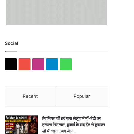
Social
X
Y
I
T
W
o
n
e
h
u
s
l
a
Recent
Popular
T
t
e
t
u
a
g
s
हैवानियत की हदें पार! लैलूंगा में माँ-बेटी का
b
g
r
A
हत्यारा गिरफ्तार, दुष्कर्म के बाद ईंट से कूचकर
ली थी जान…अब जेल…