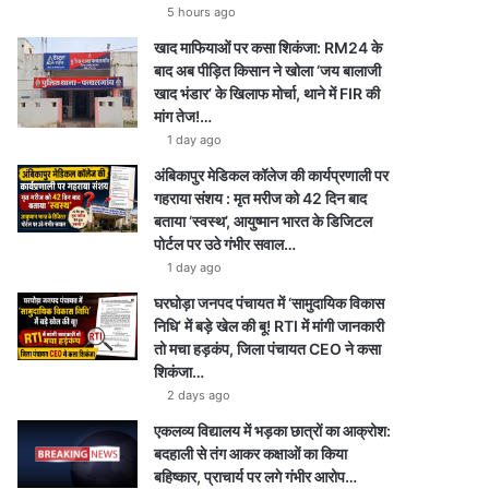
e
r
a
p
5 hours ago
खाद माफियाओं पर कसा शिकंजा: RM24 के
a
m
p
बाद अब पीड़ित किसान ने खोला ‘जय बालाजी
m
खाद भंडार’ के खिलाफ मोर्चा, थाने में FIR की
मांग तेज!…
1 day ago
अंबिकापुर मेडिकल कॉलेज की कार्यप्रणाली पर
गहराया संशय : मृत मरीज को 42 दिन बाद
बताया ‘स्वस्थ’, आयुष्मान भारत के डिजिटल
पोर्टल पर उठे गंभीर सवाल…
1 day ago
घरघोड़ा जनपद पंचायत में ‘सामुदायिक विकास
निधि’ में बड़े खेल की बू! RTI में मांगी जानकारी
तो मचा हड़कंप, जिला पंचायत CEO ने कसा
शिकंजा…
2 days ago
एकलव्य विद्यालय में भड़का छात्रों का आक्रोश:
बदहाली से तंग आकर कक्षाओं का किया
बहिष्कार, प्राचार्य पर लगे गंभीर आरोप…