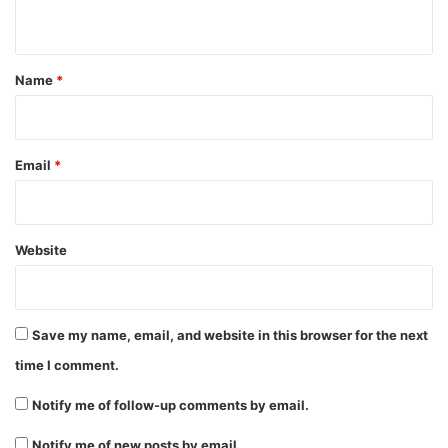
n
t
*
Name
*
Email
*
Website
Save my name, email, and website in this browser for the next
time I comment.
Notify me of follow-up comments by email.
Notify me of new posts by email.