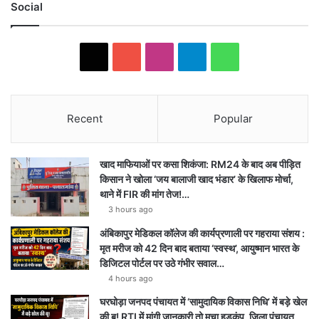
Social
X
Y
I
T
W
o
n
e
h
u
s
l
a
Recent
Popular
T
t
e
t
खाद माफियाओं पर कसा शिकंजा: RM24 के बाद अब पीड़ित
u
a
g
s
किसान ने खोला ‘जय बालाजी खाद भंडार’ के खिलाफ मोर्चा,
थाने में FIR की मांग तेज!…
b
g
r
A
3 hours ago
e
r
a
p
अंबिकापुर मेडिकल कॉलेज की कार्यप्रणाली पर गहराया संशय :
मृत मरीज को 42 दिन बाद बताया ‘स्वस्थ’, आयुष्मान भारत के
a
m
p
डिजिटल पोर्टल पर उठे गंभीर सवाल…
4 hours ago
m
घरघोड़ा जनपद पंचायत में ‘सामुदायिक विकास निधि’ में बड़े खेल
की बू! RTI में मांगी जानकारी तो मचा हड़कंप, जिला पंचायत