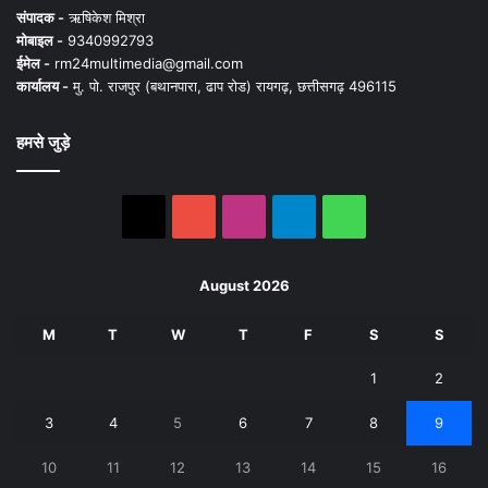
संपादक -
ऋषिकेश मिश्रा
मोबाइल -
9340992793
ईमेल -
rm24multimedia@gmail.com
कार्यालय -
मु. पो. राजपुर (बथानपारा, ढाप रोड) रायगढ़, छत्तीसगढ़ 496115
हमसे जुड़े
X
YouTube
Instagram
Telegram
WhatsApp
August 2026
M
T
W
T
F
S
S
1
2
3
4
5
6
7
8
9
10
11
12
13
14
15
16