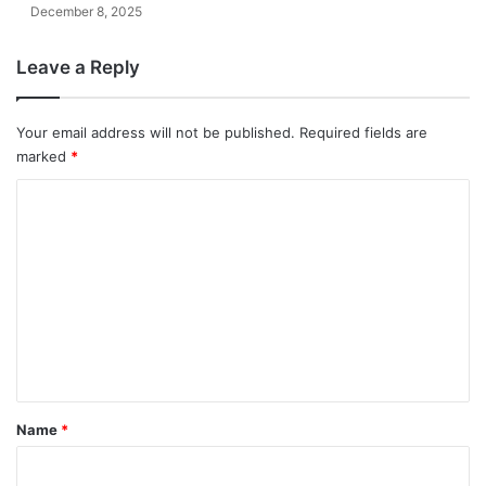
December 8, 2025
Leave a Reply
Your email address will not be published.
Required fields are
marked
*
C
o
m
m
e
n
t
*
Name
*