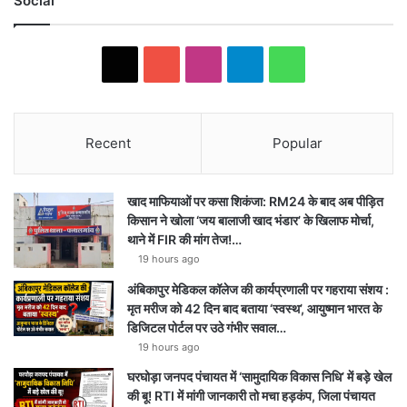
Social
X
Y
I
T
W
o
n
e
h
u
s
l
a
Recent
Popular
T
t
e
t
खाद माफियाओं पर कसा शिकंजा: RM24 के बाद अब पीड़ित
u
a
g
s
किसान ने खोला ‘जय बालाजी खाद भंडार’ के खिलाफ मोर्चा,
थाने में FIR की मांग तेज!…
b
g
r
A
19 hours ago
e
r
a
p
अंबिकापुर मेडिकल कॉलेज की कार्यप्रणाली पर गहराया संशय :
मृत मरीज को 42 दिन बाद बताया ‘स्वस्थ’, आयुष्मान भारत के
a
m
p
डिजिटल पोर्टल पर उठे गंभीर सवाल…
19 hours ago
m
घरघोड़ा जनपद पंचायत में ‘सामुदायिक विकास निधि’ में बड़े खेल
की बू! RTI में मांगी जानकारी तो मचा हड़कंप, जिला पंचायत