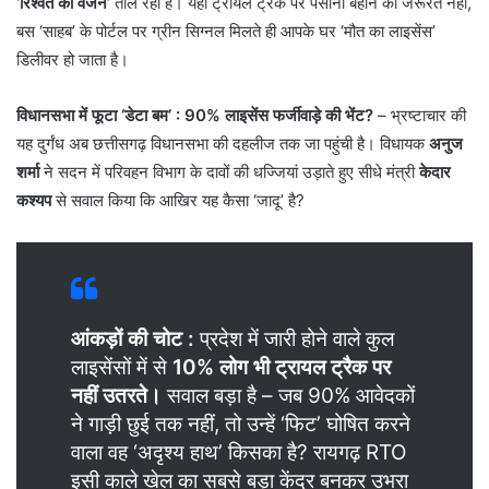
‘रिश्वत का वजन’
तौल रहा है। यहाँ ट्रायल ट्रैक पर पसीना बहाने की जरूरत नहीं,
बस ‘साहब’ के पोर्टल पर ग्रीन सिग्नल मिलते ही आपके घर ‘मौत का लाइसेंस’
डिलीवर हो जाता है।
विधानसभा में फूटा ‘डेटा बम’ : 90% लाइसेंस फर्जीवाड़े की भेंट?
– भ्रष्टाचार की
यह दुर्गंध अब छत्तीसगढ़ विधानसभा की दहलीज तक जा पहुंची है। विधायक
अनुज
शर्मा
ने सदन में परिवहन विभाग के दावों की धज्जियां उड़ाते हुए सीधे मंत्री
केदार
कश्यप
से सवाल किया कि आखिर यह कैसा ‘जादू’ है?
आंकड़ों की चोट :
प्रदेश में जारी होने वाले कुल
लाइसेंसों में से
10% लोग भी ट्रायल ट्रैक पर
नहीं उतरते।
सवाल बड़ा है – जब 90% आवेदकों
ने गाड़ी छुई तक नहीं, तो उन्हें ‘फिट’ घोषित करने
वाला वह ‘अदृश्य हाथ’ किसका है? रायगढ़ RTO
इसी काले खेल का सबसे बड़ा केंद्र बनकर उभरा