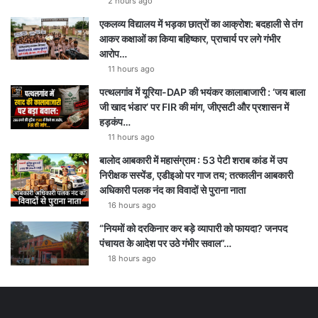
2 hours ago
एकलव्य विद्यालय में भड़का छात्रों का आक्रोश: बदहाली से तंग
आकर कक्षाओं का किया बहिष्कार, प्राचार्य पर लगे गंभीर
आरोप…
11 hours ago
पत्थलगांव में यूरिया-DAP की भयंकर कालाबाजारी : ‘जय बाला
जी खाद भंडार’ पर FIR की मांग, जीएसटी और प्रशासन में
हड़कंप…
11 hours ago
बालोद आबकारी में महासंग्राम : 53 पेटी शराब कांड में उप
निरीक्षक सस्पेंड, एडीइओ पर गाज तय; तत्कालीन आबकारी
अधिकारी पलक नंद का विवादों से पुराना नाता
16 hours ago
“नियमों को दरकिनार कर बड़े व्यापारी को फायदा? जनपद
पंचायत के आदेश पर उठे गंभीर सवाल”…
18 hours ago