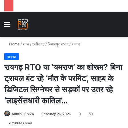
Menu
Se
Home
/
राज्य
/
छत्तीसगढ़
/
बिलासपुर संभाग
/
रायगढ़
रायगढ़
रायगढ़ RTO या ‘यमराज’ का शोरूम? बिना
ट्रायल बंट रहे ‘मौत के परमिट’, साहब के
डिजिटल सिग्नेचर से सड़कों पर उतर रहे
‘लाइसेंसधारी कातिल’…
Admin : RM24
February 26, 2026
0
60
2 minutes read