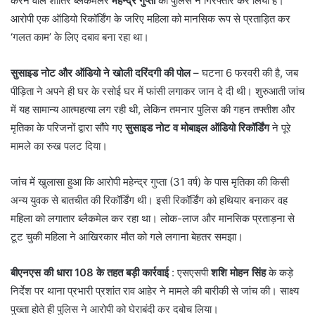
करने वाले शातिर ब्लैकमेलर
महेन्द्र गुप्ता
को पुलिस ने गिरफ्तार कर लिया है।
आरोपी एक ऑडियो रिकॉर्डिंग के जरिए महिला को मानसिक रूप से प्रताड़ित कर
‘गलत काम’ के लिए दबाव बना रहा था।
सुसाइड नोट और ऑडियो ने खोली दरिंदगी की पोल
– ​घटना 6 फरवरी की है, जब
पीड़िता ने अपने ही घर के रसोई घर में फांसी लगाकर जान दे दी थी। शुरुआती जांच
में यह सामान्य आत्महत्या लग रही थी, लेकिन तमनार पुलिस की गहन तफ्तीश और
मृतिका के परिजनों द्वारा सौंपे गए
सुसाइड नोट व मोबाइल ऑडियो रिकॉर्डिंग
ने पूरे
मामले का रुख पलट दिया।
​जांच में खुलासा हुआ कि आरोपी महेन्द्र गुप्ता (31 वर्ष) के पास मृतिका की किसी
अन्य युवक से बातचीत की रिकॉर्डिंग थी। इसी रिकॉर्डिंग को हथियार बनाकर वह
महिला को लगातार ब्लैकमेल कर रहा था। लोक-लाज और मानसिक प्रताड़ना से
टूट चुकी महिला ने आखिरकार मौत को गले लगाना बेहतर समझा।
बीएनएस की धारा 108 के तहत बड़ी कार्रवाई
: ​एसएसपी
शशि मोहन सिंह
के कड़े
निर्देश पर थाना प्रभारी प्रशांत राव आहेर ने मामले की बारीकी से जांच की। साक्ष्य
पुख्ता होते ही पुलिस ने आरोपी को घेराबंदी कर दबोच लिया।