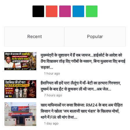
X
YouTube
Instagram
Telegram
WhatsApp
Recent
Popular
मुख्य्मंत्री के सुशासन में हैं सब जायज…हाईकोर्ट के आदेश को
ठेंगा दिखाकर तोड़ दिए गरीबों के मकान, बिना मुआवजा दिए बनाई
सड़क!…
1 hour ago
हैवानियत की हदें पार! लैलूंगा में माँ-बेटी का हत्यारा गिरफ्तार,
दुष्कर्म के बाद ईंट से कूचकर ली थी जान…अब जेल…
7 hours ago
खाद माफियाओं पर कसा शिकंजा: RM24 के बाद अब पीड़ित
किसान ने खोला ‘जय बालाजी खाद भंडार’ के खिलाफ मोर्चा,
थाने में FIR की मांग तेज!…
1 day ago