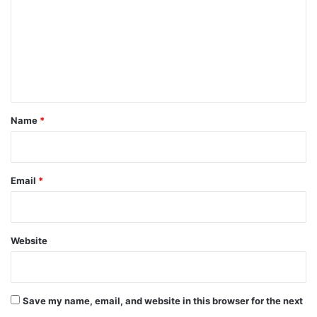
m
m
e
n
t
*
Name
*
Email
*
Website
Save my name, email, and website in this browser for the next