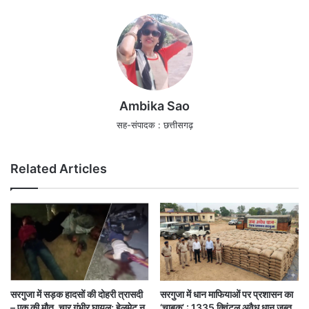
Ambika Sao
सह-संपादक : छत्तीसगढ़
Related Articles
सरगुजा में सड़क हादसों की दोहरी त्रासदी
सरगुजा में धान माफियाओं पर प्रशासन का
– एक की मौत, चार गंभीर घायल; हेलमेट न
‘चाबुक’ : 1335 क्विंटल अवैध धान जब्त,