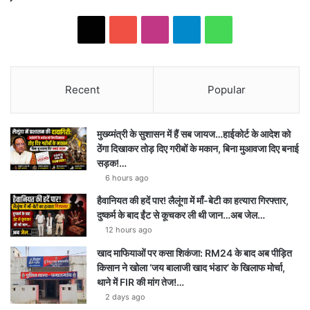
X
YouTube
Instagram
Telegram
WhatsApp
Recent
Popular
मुख्य्मंत्री के सुशासन में हैं सब जायज…हाईकोर्ट के आदेश को
ठेंगा दिखाकर तोड़ दिए गरीबों के मकान, बिना मुआवजा दिए बनाई
सड़क!…
6 hours ago
हैवानियत की हदें पार! लैलूंगा में माँ-बेटी का हत्यारा गिरफ्तार,
दुष्कर्म के बाद ईंट से कूचकर ली थी जान…अब जेल…
12 hours ago
खाद माफियाओं पर कसा शिकंजा: RM24 के बाद अब पीड़ित
किसान ने खोला ‘जय बालाजी खाद भंडार’ के खिलाफ मोर्चा,
थाने में FIR की मांग तेज!…
2 days ago