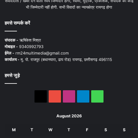
संवाददाता / खबर देने वाला स्वयं जिम्मेदार होगा, स्वामी, मुद्रक, प्रकाशक, संपादक की कोई
भी जिम्मेदारी नहीं होगी. सभी विवादों का न्यायक्षेत्र रायगढ़ होगा
हमसे सम्पर्क करें
संपादक -
ऋषिकेश मिश्रा
मोबाइल -
9340992793
ईमेल -
rm24multimedia@gmail.com
कार्यालय -
मु. पो. राजपुर (बथानपारा, ढाप रोड) रायगढ़, छत्तीसगढ़ 496115
हमसे जुड़े
X
YouTube
Instagram
Telegram
WhatsApp
August 2026
M
T
W
T
F
S
S