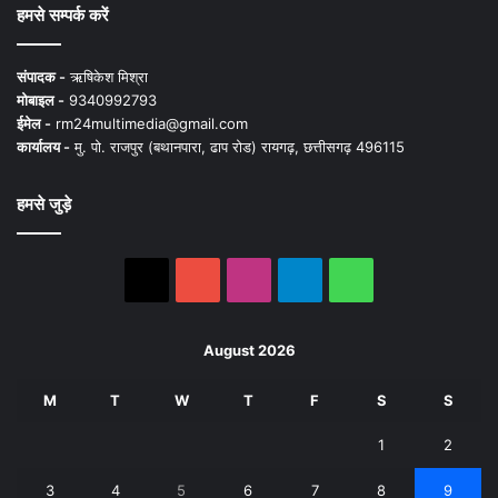
हमसे सम्पर्क करें
संपादक -
ऋषिकेश मिश्रा
मोबाइल -
9340992793
ईमेल -
rm24multimedia@gmail.com
कार्यालय -
मु. पो. राजपुर (बथानपारा, ढाप रोड) रायगढ़, छत्तीसगढ़ 496115
हमसे जुड़े
X
YouTube
Instagram
Telegram
WhatsApp
August 2026
M
T
W
T
F
S
S
1
2
3
4
5
6
7
8
9