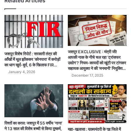
Related Articles
जशपुर EXCLUSIVE : मंत्री जी!
जशपुर विशेष रिपोर्ट : सरकारी तंत्र की
आपकी नाक के नीचे चल रहा ‘ट्रांसफर
आँखों में धूल झोंककर ‘कोनपारा’ में करोड़ों
उद्योग’? नियम-कायदों को खूंटी पर टांगकर
का धान खुर्द-बुर्द, 6 के खिलाफ FIR…
सहायक आयुक्त ने की ‘मनमानी’ नियुक्ति…
January 4, 2026
December 17, 2025
रिश्तों का कत्ल: जशपुर में 55 वर्षीय ‘नाना’
ने 13 साल की विशेष बच्ची से किया दुष्कर्म,
महा-खुलासा : मुख्यमंत्री के गृह जिले में