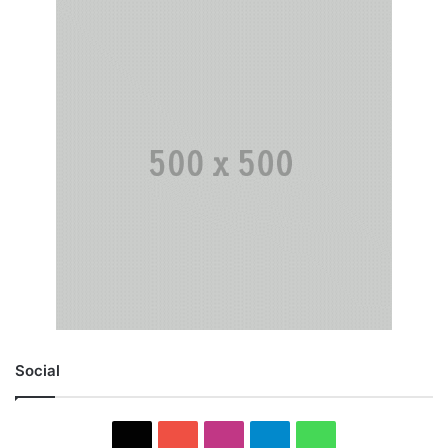
Social
X
YouTube
Instagram
Telegram
WhatsApp