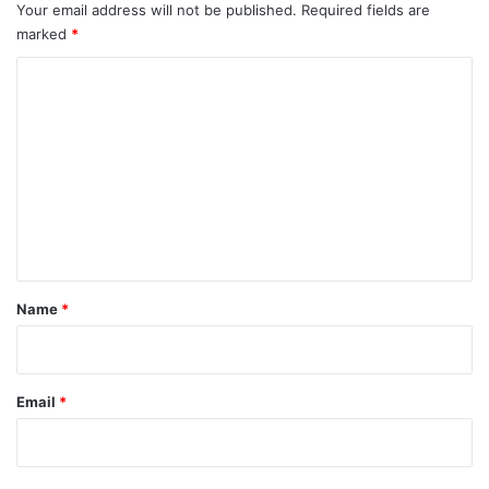
Your email address will not be published.
Required fields are
marked
*
C
o
m
m
e
n
t
*
Name
*
Email
*