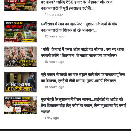
पर डाका? जानिए ₹50 हजार के ‘विज्ञापन’ और खाद
कालाबाजारी की पूरी इनसाइड स्टोरी!…
4 hours ago
छत्तीसगढ़ में खाद का महासंकट : सुशासन के दावों के बीच
कालाबाजारी का शिकार हो रहे अन्नदाता…
12 hours ago
“गांधी” के वार्ड में पसरा अवैध सट्टे का संजाल : क्या नए थाना
प्रभारी कसेंगे “खिलावन” के सट्टा साम्राज्य पर नकेल?
18 hours ago
सूने मकान से लाखों का माल उड़ाने वाले चोर पर राजहरा पुलिस
का शिकंजा, एलईडी टीवी बरामद; मुख्य आरोपी गिरफ्तार
19 hours ago
मुख्य्मंत्री के सुशासन में हैं सब जायज…हाईकोर्ट के आदेश को
ठेंगा दिखाकर तोड़ दिए गरीबों के मकान, बिना मुआवजा दिए बनाई
सड़क!…
1 day ago