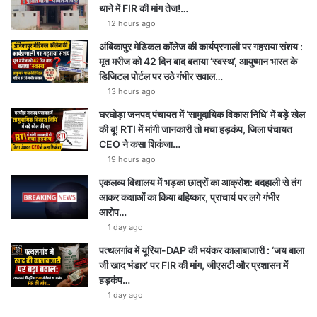
थाने में FIR की मांग तेज!…
12 hours ago
अंबिकापुर मेडिकल कॉलेज की कार्यप्रणाली पर गहराया संशय :
मृत मरीज को 42 दिन बाद बताया ‘स्वस्थ’, आयुष्मान भारत के
डिजिटल पोर्टल पर उठे गंभीर सवाल…
13 hours ago
घरघोड़ा जनपद पंचायत में ‘सामुदायिक विकास निधि’ में बड़े खेल
की बू! RTI में मांगी जानकारी तो मचा हड़कंप, जिला पंचायत
CEO ने कसा शिकंजा…
19 hours ago
एकलव्य विद्यालय में भड़का छात्रों का आक्रोश: बदहाली से तंग
आकर कक्षाओं का किया बहिष्कार, प्राचार्य पर लगे गंभीर
आरोप…
1 day ago
पत्थलगांव में यूरिया-DAP की भयंकर कालाबाजारी : ‘जय बाला
जी खाद भंडार’ पर FIR की मांग, जीएसटी और प्रशासन में
हड़कंप…
1 day ago