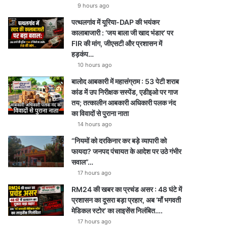
9 hours ago
पत्थलगांव में यूरिया-DAP की भयंकर
कालाबाजारी : ‘जय बाला जी खाद भंडार’ पर
FIR की मांग, जीएसटी और प्रशासन में
हड़कंप…
10 hours ago
बालोद आबकारी में महासंग्राम : 53 पेटी शराब
कांड में उप निरीक्षक सस्पेंड, एडीइओ पर गाज
तय; तत्कालीन आबकारी अधिकारी पलक नंद
का विवादों से पुराना नाता
14 hours ago
“नियमों को दरकिनार कर बड़े व्यापारी को
फायदा? जनपद पंचायत के आदेश पर उठे गंभीर
सवाल”…
17 hours ago
RM24 की खबर का प्रचंड असर : 48 घंटे में
प्रशासन का दूसरा बड़ा प्रहार, अब ‘माँ भगवती
मेडिकल स्टोर’ का लाइसेंस निलंबित….
17 hours ago