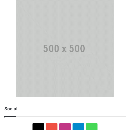
Social
X
YouTube
Instagram
Telegram
WhatsApp