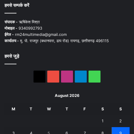
हमसे सम्पर्क करें
संपादक -
ऋषिकेश मिश्रा
मोबाइल -
9340992793
ईमेल -
rm24multimedia@gmail.com
कार्यालय -
मु. पो. राजपुर (बथानपारा, ढाप रोड) रायगढ़, छत्तीसगढ़ 496115
हमसे जुड़े
X
YouTube
Instagram
Telegram
WhatsApp
August 2026
M
T
W
T
F
S
S
1
2
3
4
5
6
7
8
9