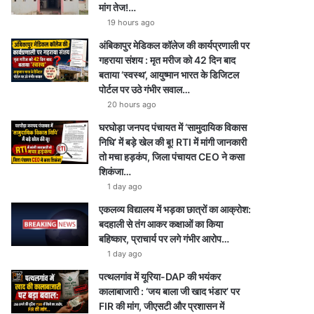
मांग तेज!…
19 hours ago
अंबिकापुर मेडिकल कॉलेज की कार्यप्रणाली पर
गहराया संशय : मृत मरीज को 42 दिन बाद
बताया ‘स्वस्थ’, आयुष्मान भारत के डिजिटल
पोर्टल पर उठे गंभीर सवाल…
20 hours ago
घरघोड़ा जनपद पंचायत में ‘सामुदायिक विकास
निधि’ में बड़े खेल की बू! RTI में मांगी जानकारी
तो मचा हड़कंप, जिला पंचायत CEO ने कसा
शिकंजा…
1 day ago
एकलव्य विद्यालय में भड़का छात्रों का आक्रोश:
बदहाली से तंग आकर कक्षाओं का किया
बहिष्कार, प्राचार्य पर लगे गंभीर आरोप…
1 day ago
पत्थलगांव में यूरिया-DAP की भयंकर
कालाबाजारी : ‘जय बाला जी खाद भंडार’ पर
FIR की मांग, जीएसटी और प्रशासन में