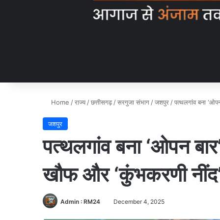
Home
/
राज्य
/
छत्तीसगढ़
/
सरगुजा संभाग
/
जशपुर
/
पत्थलगांव बना ‘ओपन
जशपुर
पत्थलगांव बना ‘ओपन बार’
खौफ और ‘कुंभकरणी नींद’
Admin : RM24
December 4, 2025