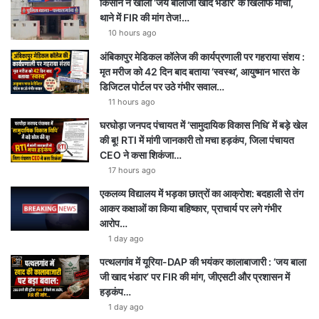
किसान ने खोला ‘जय बालाजी खाद भंडार’ के खिलाफ मोर्चा,
थाने में FIR की मांग तेज!…
10 hours ago
अंबिकापुर मेडिकल कॉलेज की कार्यप्रणाली पर गहराया संशय :
मृत मरीज को 42 दिन बाद बताया ‘स्वस्थ’, आयुष्मान भारत के
डिजिटल पोर्टल पर उठे गंभीर सवाल…
11 hours ago
घरघोड़ा जनपद पंचायत में ‘सामुदायिक विकास निधि’ में बड़े खेल
की बू! RTI में मांगी जानकारी तो मचा हड़कंप, जिला पंचायत
CEO ने कसा शिकंजा…
17 hours ago
एकलव्य विद्यालय में भड़का छात्रों का आक्रोश: बदहाली से तंग
आकर कक्षाओं का किया बहिष्कार, प्राचार्य पर लगे गंभीर
आरोप…
1 day ago
पत्थलगांव में यूरिया-DAP की भयंकर कालाबाजारी : ‘जय बाला
जी खाद भंडार’ पर FIR की मांग, जीएसटी और प्रशासन में
हड़कंप…
1 day ago