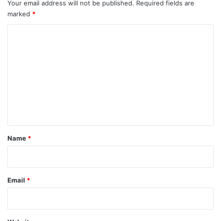
Your email address will not be published.
Required fields are
marked
*
C
o
m
m
e
n
t
*
Name
*
Email
*