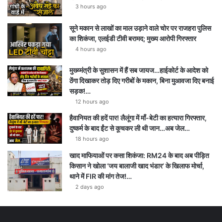
3 hours ago
सूने मकान से लाखों का माल उड़ाने वाले चोर पर राजहरा पुलिस
का शिकंजा, एलईडी टीवी बरामद; मुख्य आरोपी गिरफ्तार
4 hours ago
मुख्य्मंत्री के सुशासन में हैं सब जायज…हाईकोर्ट के आदेश को
ठेंगा दिखाकर तोड़ दिए गरीबों के मकान, बिना मुआवजा दिए बनाई
सड़क!…
12 hours ago
हैवानियत की हदें पार! लैलूंगा में माँ-बेटी का हत्यारा गिरफ्तार,
दुष्कर्म के बाद ईंट से कूचकर ली थी जान…अब जेल…
18 hours ago
खाद माफियाओं पर कसा शिकंजा: RM24 के बाद अब पीड़ित
किसान ने खोला ‘जय बालाजी खाद भंडार’ के खिलाफ मोर्चा,
थाने में FIR की मांग तेज!…
2 days ago