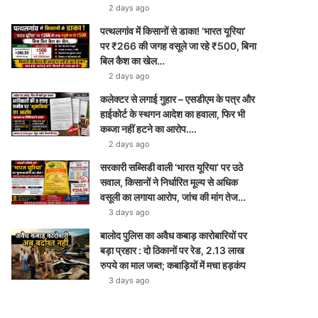
e
r
a
p
2 days ago
पत्थलगांव में किसानों से डाका! ‘भारत यूरिया’
a
m
p
पर ₹266 की जगह वसूले जा रहे ₹500, बिना
m
बिल कैश का खेल…
2 days ago
कलेक्टर से लगाई गुहार – एसडीएम के पत्र और
हाईकोर्ट के स्थगन आदेश का हवाला, फिर भी
कब्जा नहीं हटने का आरोप….
2 days ago
सरकारी सब्सिडी वाली ‘भारत यूरिया’ पर उठे
सवाल, किसानों ने निर्धारित मूल्य से अधिक
वसूली का लगाया आरोप, जांच की मांग तेज…
3 days ago
बालोद पुलिस का अवैध कबाड़ कारोबारियों पर
बड़ा प्रहार : दो ठिकानों पर रेड, 2.13 लाख
रुपये का माल जब्त; कबाड़ियों में मचा हड़कंप
3 days ago