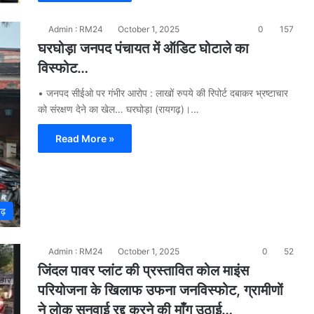
Admin : RM24
October 1, 2025
0
157
घरघोड़ा जनपद पंचायत में ऑडिट घोटाले का
विस्फोट…
• जनपद सीईओ पर गंभीर आरोप : लाखों रुपये की रिपोर्ट दबाकर भ्रष्टाचार
को संरक्षण देने का खेल… घरघोड़ा (रायगढ़)।…
Read More »
गढ़
Admin : RM24
October 1, 2025
0
52
जिंदल पावर प्लांट की प्रस्तावित कोल माइंस
परियोजना के खिलाफ उफना जनविस्फोट, ग्रामीणों
ने लोक सुनवाई रद्द करने की माँग उठाई…