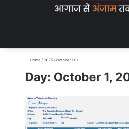
Home
/
2025
/
October
/
01
Day:
October 1, 2