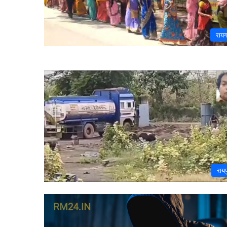
राय
रायप