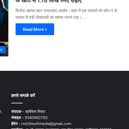
के खाते से 1.18 लाख रुपए उड़ाए
फिरोज अहमद खान (पत्रकार) बालोद। शहर में एक व्यापारी को फोन-पे के
माध्यम से बड़ी धोखाधड़ी का सामना करना पड़ा।…
Read More »
ोद
हमसे सम्पर्क करें
न,
संपादक -
ऋषिकेश मिश्रा
मोबाइल -
9340992793
ईमेल -
rm24multimedia@gmail.com