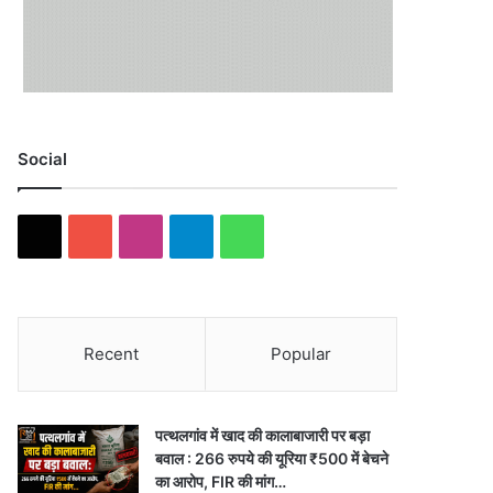
Social
X
Y
I
T
W
o
n
e
h
u
s
l
a
Recent
Popular
T
t
e
t
u
a
g
s
पत्थलगांव में खाद की कालाबाजारी पर बड़ा
b
g
r
A
बवाल : 266 रुपये की यूरिया ₹500 में बेचने
का आरोप, FIR की मांग…