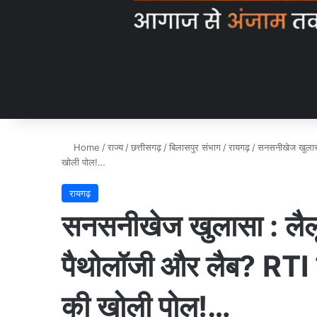
Home
/
राज्य
/
छत्तीसगढ़
/
बिलासपुर संभाग
/
रायगढ़
/
सनसनीखेज खुलासा :
खोली पोल!…
रायगढ़
सनसनीखेज खुलासा : लैलूंगा
पैथोलॉजी और लैब? RTI की
की खोली पोल!…