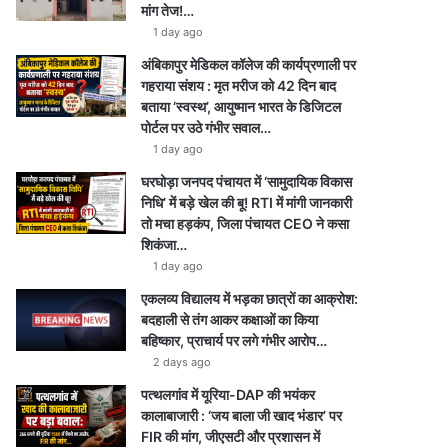
मांग तेज!…
1 day ago
अंबिकापुर मेडिकल कॉलेज की कार्यप्रणाली पर
गहराया संशय : मृत मरीज को 42 दिन बाद
बताया ‘स्वस्थ’, आयुष्मान भारत के डिजिटल
पोर्टल पर उठे गंभीर सवाल…
1 day ago
घरघोड़ा जनपद पंचायत में ‘सामुदायिक विकास
निधि’ में बड़े खेल की बू! RTI में मांगी जानकारी
तो मचा हड़कंप, जिला पंचायत CEO ने कसा
शिकंजा…
1 day ago
एकलव्य विद्यालय में भड़का छात्रों का आक्रोश:
बदहाली से तंग आकर कक्षाओं का किया
बहिष्कार, प्राचार्य पर लगे गंभीर आरोप…
2 days ago
पत्थलगांव में यूरिया-DAP की भयंकर
कालाबाजारी : ‘जय बाला जी खाद भंडार’ पर
FIR की मांग, जीएसटी और प्रशासन में