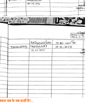
ेडिकल सब के सब फ़र्ज़ी है?…