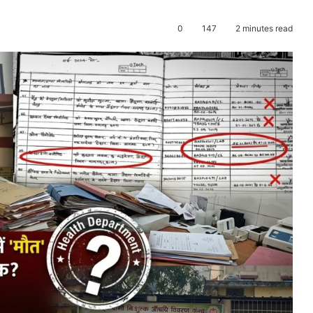
0
147
2 minutes read