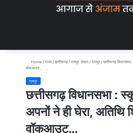
Home
/
राज्य
/
छत्तीसगढ़
/
रायपुर संभाग
/
रायपुर
/
छत्तीसगढ़ विधानसभा : स
वॉकआउट…
रायपुर
छत्तीसगढ़ विधानसभा : स्कू
अपनों ने ही घेरा, अतिथि शिक
वॉकआउट…