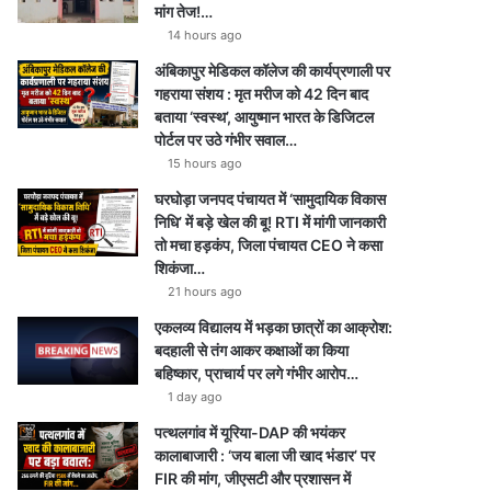
मांग तेज!…
14 hours ago
अंबिकापुर मेडिकल कॉलेज की कार्यप्रणाली पर
गहराया संशय : मृत मरीज को 42 दिन बाद
बताया ‘स्वस्थ’, आयुष्मान भारत के डिजिटल
पोर्टल पर उठे गंभीर सवाल…
15 hours ago
घरघोड़ा जनपद पंचायत में ‘सामुदायिक विकास
निधि’ में बड़े खेल की बू! RTI में मांगी जानकारी
तो मचा हड़कंप, जिला पंचायत CEO ने कसा
शिकंजा…
21 hours ago
एकलव्य विद्यालय में भड़का छात्रों का आक्रोश:
बदहाली से तंग आकर कक्षाओं का किया
बहिष्कार, प्राचार्य पर लगे गंभीर आरोप…
1 day ago
पत्थलगांव में यूरिया-DAP की भयंकर
कालाबाजारी : ‘जय बाला जी खाद भंडार’ पर
FIR की मांग, जीएसटी और प्रशासन में