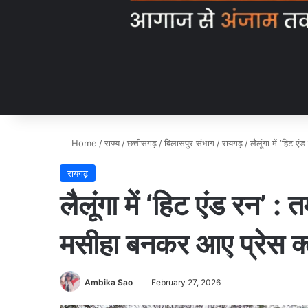
Home
/
राज्य
/
छत्तीसगढ़
/
बिलासपुर संभाग
/
रायगढ़
/
लैलूंगा में ‘हिट 
रायगढ़
लैलूंगा में ‘हिट एंड रन’ :
मसीहा बनकर आए प्रेस क्
Ambika Sao
February 27, 2026