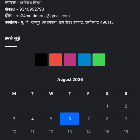
संपादक -
ऋषिकेश मिश्रा
मोबाइल -
9340992793
ईमेल -
rm24multimedia@gmail.com
कार्यालय -
मु. पो. राजपुर (बथानपारा, ढाप रोड) रायगढ़, छत्तीसगढ़ 496115
हमसे जुड़े
X
YouTube
Instagram
Telegram
WhatsApp
August 2026
M
T
W
T
F
S
S
1
2
3
4
5
6
7
8
9
10
11
12
13
14
15
16