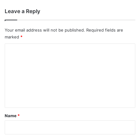
Leave a Reply
Your email address will not be published.
Required fields are
marked
*
C
o
m
m
e
n
t
*
Name
*