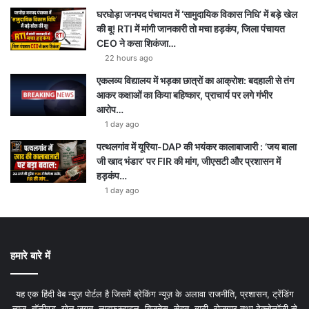
घरघोड़ा जनपद पंचायत में ‘सामुदायिक विकास निधि’ में बड़े खेल
की बू! RTI में मांगी जानकारी तो मचा हड़कंप, जिला पंचायत
CEO ने कसा शिकंजा…
22 hours ago
एकलव्य विद्यालय में भड़का छात्रों का आक्रोश: बदहाली से तंग
आकर कक्षाओं का किया बहिष्कार, प्राचार्य पर लगे गंभीर
आरोप…
1 day ago
पत्थलगांव में यूरिया-DAP की भयंकर कालाबाजारी : ‘जय बाला
जी खाद भंडार’ पर FIR की मांग, जीएसटी और प्रशासन में
हड़कंप…
1 day ago
हमारे बारे में
यह एक हिंदी वेब न्यूज़ पोर्टल है जिसमें ब्रेकिंग न्यूज़ के अलावा राजनीति, प्रशासन, ट्रेंडिंग
न्यूज, बॉलीवुड, खेल जगत, लाइफस्टाइल, बिजनेस, सेहत, ब्यूटी, रोजगार तथा टेक्नोलॉजी से