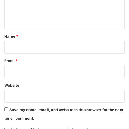
e
n
t
*
Name
*
Email
*
Website
Save my name, email, and website in this browser for the next
time I comment.