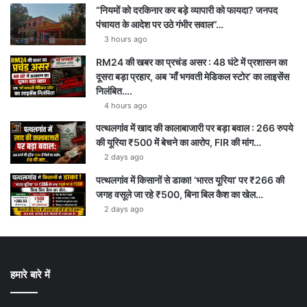
“नियमों को दरकिनार कर बड़े व्यापारी को फायदा? जनपद
पंचायत के आदेश पर उठे गंभीर सवाल”…
3 hours ago
RM24 की खबर का प्रचंड असर : 48 घंटे में प्रशासन का
दूसरा बड़ा प्रहार, अब ‘माँ भगवती मेडिकल स्टोर’ का लाइसेंस
निलंबित….
4 hours ago
पत्थलगांव में खाद की कालाबाजारी पर बड़ा बवाल : 266 रुपये
की यूरिया ₹500 में बेचने का आरोप, FIR की मांग…
2 days ago
पत्थलगांव में किसानों से डाका! ‘भारत यूरिया’ पर ₹266 की
जगह वसूले जा रहे ₹500, बिना बिल कैश का खेल…
2 days ago
हमारे बारे में