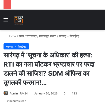
Menu
Se
Home
/
राज्य
/
छत्तीसगढ़
/
बिलासपुर संभाग
/
सारंगढ़ - बिलाईगढ़
सारंगढ़ - बिलाईगढ़
सारंगढ़ में ‘सूचना के अधिकार’ की हत्या:
RTI का गला घोंटकर भ्रष्टाचार पर परदा
डालने की साजिश? SDM ऑफिस का
तुगलकी फरमान!…
Admin : RM24
January 20, 2026
0
133
2 minutes read