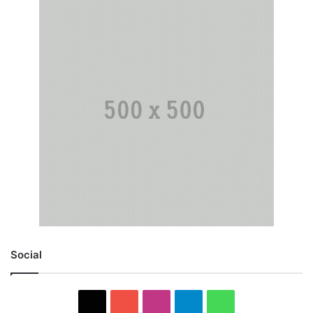
Social
X
YouTube
Instagram
Telegram
WhatsApp