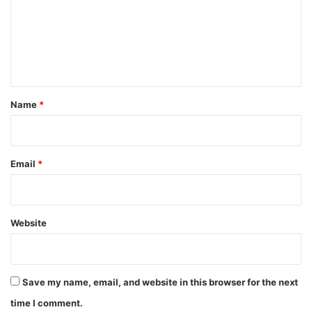
m
e
n
t
*
Name
*
Email
*
Website
Save my name, email, and website in this browser for the next
time I comment.