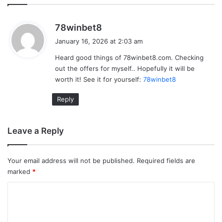
s
78winbet8
a
January 16, 2026 at 2:03 am
y
Heard good things of 78winbet8.com. Checking
s
out the offers for myself.. Hopefully it will be
:
worth it! See it for yourself:
78winbet8
Reply
Leave a Reply
Your email address will not be published.
Required fields are
marked
*
C
o
m