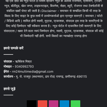
यह एक हिंदी वेब न्यूज़ पोर्टल है जिसमें ब्रेकिंग न्यूज़ के अलावा राजनीति, प्रशासन, ट्रेंडिंग
न्यूज, बॉलीवुड, खेल जगत, लाइफस्टाइल, बिजनेस, सेहत, ब्यूटी, रोजगार तथा टेक्नोलॉजी से
संबंधित खबरें पोस्ट की जाती है।Disclaimer - समाचार से सम्बंधित किसी भी तरह के
विवाद के लिए साइट के कुछ तत्वों में उपयोगकर्ताओं द्वारा प्रस्तुत सामग्री ( समाचार / फोटो
/ विडियो आदि ) शामिल होगी स्वामी, मुद्रक, प्रकाशक, संपादक इस तरह के सामग्रियों के
लिए कोई ज़िम्मेदार नहीं स्वीकार करता है। न्यूज़ पोर्टल में प्रकाशित ऐसी सामग्री के लिए
संवाददाता / खबर देने वाला स्वयं जिम्मेदार होगा, स्वामी, मुद्रक, प्रकाशक, संपादक की कोई
भी जिम्मेदारी नहीं होगी. सभी विवादों का न्यायक्षेत्र रायगढ़ होगा
हमसे सम्पर्क करें
संपादक -
ऋषिकेश मिश्रा
मोबाइल -
9340992793
ईमेल -
rm24multimedia@gmail.com
कार्यालय -
मु. पो. राजपुर (बथानपारा, ढाप रोड) रायगढ़, छत्तीसगढ़ 496115
हमसे जुड़े
X
YouTube
Instagram
Telegram
WhatsApp