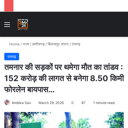
Menu
Se
Home
/
राज्य
/
छत्तीसगढ़
/
बिलासपुर संभाग
/
रायगढ़
रायगढ़
तमनार की सड़कों पर थमेगा मौत का तांडव :
152 करोड़ की लागत से बनेगा 8.50 किमी
फोरलेन बायपास…
Ambika Sao
March 29, 2026
0
87
1 minute read