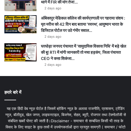
थाने में FIR की मांग तेज!…
2 days ago
अंबिकापुर मेडिकल कॉलेज की कार्यप्रणाली पर गहराया संशय :
मृत मरीज को 42 दिन बाद बताया ‘स्वस्थ’, आयुष्मान भारत के
डिजिटल पोर्टल पर उठे गंभीर सवाल…
2 days ago
घरघोड़ा जनपद पंचायत में ‘सामुदायिक विकास निधि’ में बड़े खेल
की बू! RTI में मांगी जानकारी तो मचा हड़कंप, जिला पंचायत
CEO ने कसा शिकंजा…
2 days ago
हमारे बारे में
यह एक हिंदी वेब न्यूज़ पोर्टल है जिसमें ब्रेकिंग न्यूज़ के अलावा राजनीति, प्रशासन, ट्रेंडिंग
न्यूज, बॉलीवुड, खेल जगत, लाइफस्टाइल, बिजनेस, सेहत, ब्यूटी, रोजगार तथा टेक्नोलॉजी से
संबंधित खबरें पोस्ट की जाती है।Disclaimer - समाचार से सम्बंधित किसी भी तरह के
विवाद के लिए साइट के कुछ तत्वों में उपयोगकर्ताओं द्वारा प्रस्तुत सामग्री ( समाचार / फोटो