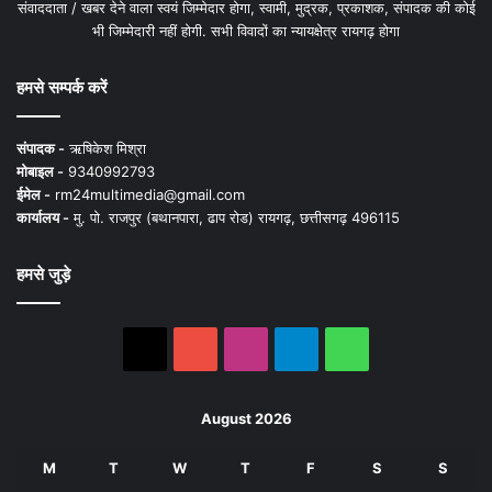
संवाददाता / खबर देने वाला स्वयं जिम्मेदार होगा, स्वामी, मुद्रक, प्रकाशक, संपादक की कोई
भी जिम्मेदारी नहीं होगी. सभी विवादों का न्यायक्षेत्र रायगढ़ होगा
हमसे सम्पर्क करें
संपादक -
ऋषिकेश मिश्रा
मोबाइल -
9340992793
ईमेल -
rm24multimedia@gmail.com
कार्यालय -
मु. पो. राजपुर (बथानपारा, ढाप रोड) रायगढ़, छत्तीसगढ़ 496115
हमसे जुड़े
X
YouTube
Instagram
Telegram
WhatsApp
August 2026
M
T
W
T
F
S
S