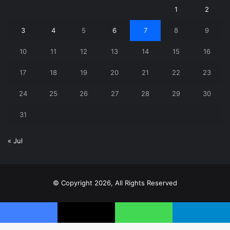
1
2
3
4
5
6
7
8
9
10
11
12
13
14
15
16
17
18
19
20
21
22
23
24
25
26
27
28
29
30
31
« Jul
© Copyright 2026, All Rights Reserved
X
YouTube
Instagram
Telegram
WhatsApp
Facebook
X
WhatsApp
Telegram