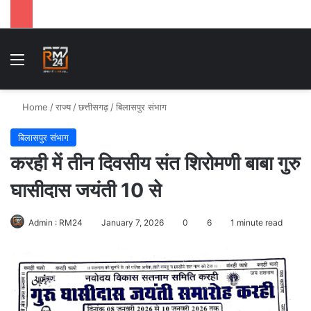
Menu
Se
Home
/
राज्य
/
छत्तीसगढ़
/
बिलासपुर संभाग
बिलासपुर संभाग
करही में तीन दिवसीय संत शिरोमणी बाबा गुरु
घासीदास जयंती 10 से
Admin : RM24
January 7, 2026
0
6
1 minute read