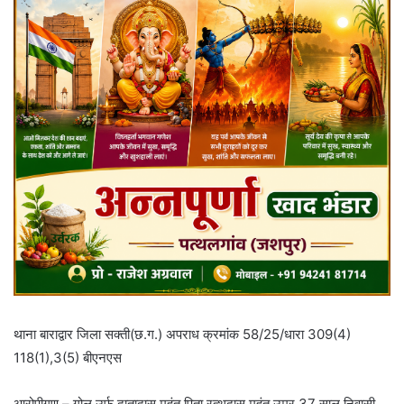
थाना बाराद्वार जिला सक्ती(छ.ग.) अपराध क्रमांक 58/25/धारा 309(4)
118(1),3(5) बीएनएस
आरोपीगण – गोलू उर्फ दातादास महंत पिता रत्थुदास महंत उम्र 37 साल निवासी