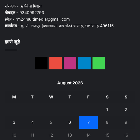
संपादक -
ऋषिकेश मिश्रा
मोबाइल -
9340992793
ईमेल -
rm24multimedia@gmail.com
कार्यालय -
मु. पो. राजपुर (बथानपारा, ढाप रोड) रायगढ़, छत्तीसगढ़ 496115
हमसे जुड़े
X
YouTube
Instagram
Telegram
WhatsApp
August 2026
M
T
W
T
F
S
S
1
2
3
4
5
6
7
8
9
10
11
12
13
14
15
16