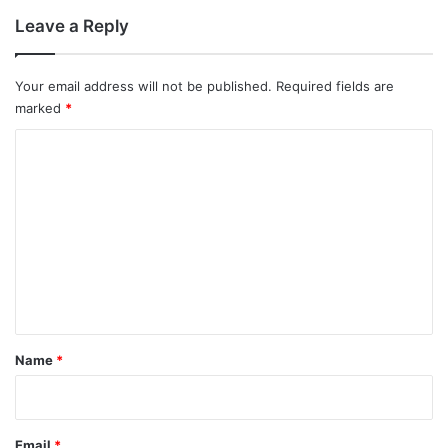
Leave a Reply
Your email address will not be published.
Required fields are
marked
*
C
o
m
m
e
n
t
*
Name
*
Email
*