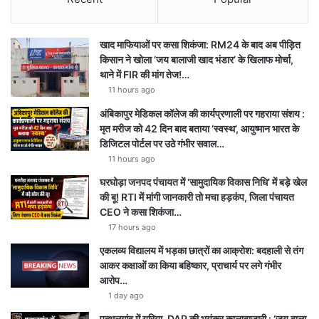
खाद माफियाओं पर कसा शिकंजा: RM24 के बाद अब पीड़ित
किसान ने खोला ‘जय बालाजी खाद भंडार’ के खिलाफ मोर्चा,
थाने में FIR की मांग तेज!…
11 hours ago
अंबिकापुर मेडिकल कॉलेज की कार्यप्रणाली पर गहराया संशय :
मृत मरीज को 42 दिन बाद बताया ‘स्वस्थ’, आयुष्मान भारत के
डिजिटल पोर्टल पर उठे गंभीर सवाल…
11 hours ago
घरघोड़ा जनपद पंचायत में ‘सामुदायिक विकास निधि’ में बड़े खेल
की बू! RTI में मांगी जानकारी तो मचा हड़कंप, जिला पंचायत
CEO ने कसा शिकंजा…
17 hours ago
एकलव्य विद्यालय में भड़का छात्रों का आक्रोश: बदहाली से तंग
आकर कक्षाओं का किया बहिष्कार, प्राचार्य पर लगे गंभीर
आरोप…
1 day ago
पत्थलगांव में यूरिया-DAP की भयंकर कालाबाजारी : ‘जय बाला