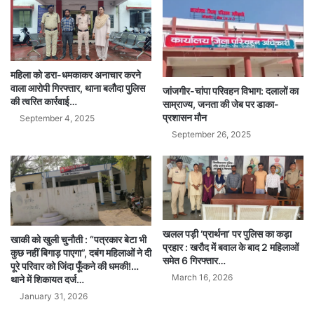
महिला को डरा-धमकाकर अनाचार करने
वाला आरोपी गिरफ्तार, थाना बलौदा पुलिस
जांजगीर-चांपा परिवहन विभाग: दलालों का
की त्वरित कार्रवाई…
साम्राज्य, जनता की जेब पर डाका-
प्रशासन मौन
September 4, 2025
September 26, 2025
खलल पड़ी ‘प्रार्थना’ पर पुलिस का कड़ा
खाकी को खुली चुनौती : “पत्रकार बेटा भी
प्रहार : खरौद में बवाल के बाद 2 महिलाओं
कुछ नहीं बिगाड़ पाएगा”, दबंग महिलाओं ने दी
समेत 6 गिरफ्तार…
पूरे परिवार को जिंदा फूँकने की धमकी!…
March 16, 2026
थाने में शिकायत दर्ज…
January 31, 2026