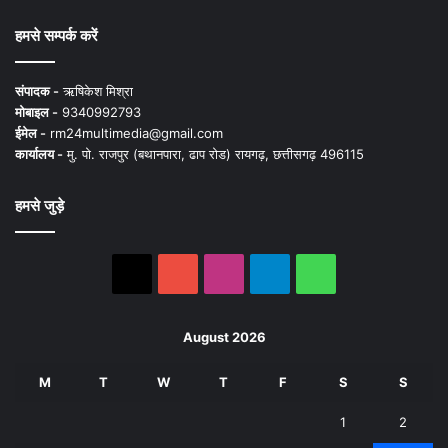
हमसे सम्पर्क करें
संपादक -
ऋषिकेश मिश्रा
मोबाइल -
9340992793
ईमेल -
rm24multimedia@gmail.com
कार्यालय -
मु. पो. राजपुर (बथानपारा, ढाप रोड) रायगढ़, छत्तीसगढ़ 496115
हमसे जुड़े
X
YouTube
Instagram
Telegram
WhatsApp
August 2026
M
T
W
T
F
S
S
1
2