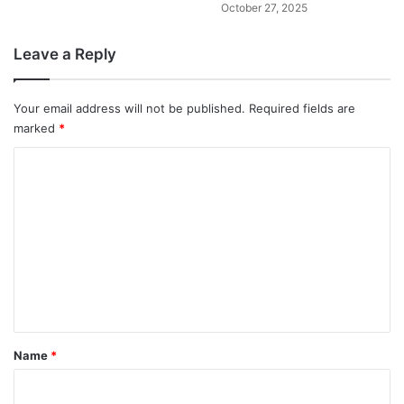
October 27, 2025
Leave a Reply
Your email address will not be published.
Required fields are
marked
*
C
o
m
m
e
n
t
*
Name
*