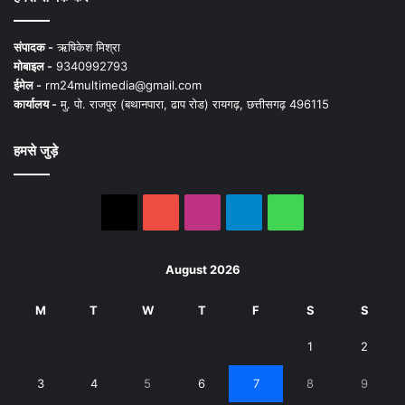
संपादक -
ऋषिकेश मिश्रा
मोबाइल -
9340992793
ईमेल -
rm24multimedia@gmail.com
कार्यालय -
मु. पो. राजपुर (बथानपारा, ढाप रोड) रायगढ़, छत्तीसगढ़ 496115
हमसे जुड़े
X
YouTube
Instagram
Telegram
WhatsApp
August 2026
M
T
W
T
F
S
S
1
2
3
4
5
6
7
8
9