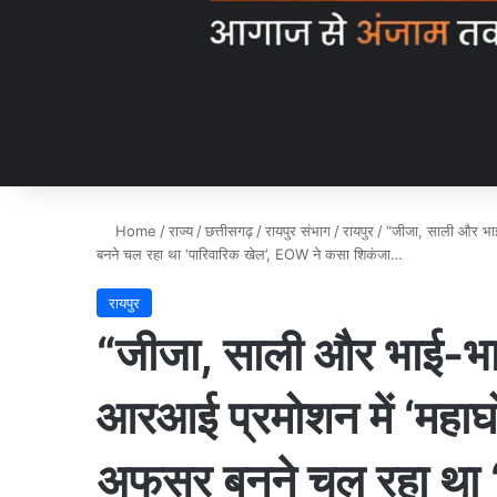
Home
/
राज्य
/
छत्तीसगढ़
/
रायपुर संभाग
/
रायपुर
/
“जीजा, साली और भा
बनने चल रहा था ‘पारिवारिक खेल’, EOW ने कसा शिकंजा…
रायपुर
“जीजा, साली और भाई-भ
आरआई प्रमोशन में ‘महाघो
अफसर बनने चल रहा था ‘