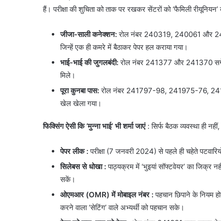
हैं। परीक्षा की शुचिता को ताक पर रखकर सेंटरों को ‘फैमिली रीयूनियन’ 
जीजा-साली कनेक्शन:
रोल नंबर 240319, 240061 और 241785
जिन्हें एक ही कमरे में बैठाकर पेपर हल कराया गया।
भाई-भाई की जुगलबंदी:
रोल नंबर 241377 और 241370 सगे भाई
मिले।
पूरा कुनबा पास:
रोल नंबर 241797-98, 241975-76, 241770
खेल खेला गया।
फिक्सिंग ऐसी कि ‘मुन्ना भाई’ भी शर्मा जाएं
: सिर्फ बैठक व्यवस्था ही नहीं,
पेपर लीक
:
परीक्षा (7 जनवरी 2024) से पहले ही चहेते पटवारियो
सिलेबस से धोखा
:
पाठ्यक्रम में ‘भुइयां सॉफ्टवेयर’ का जिक्र 
सकें।
ओएमआर (OMR) में मोबाइल नंबर :
पहचान छिपाने के नियम हो
करने वाला ‘सेटिंग’ वाले अभ्यर्थी को पहचान सके।