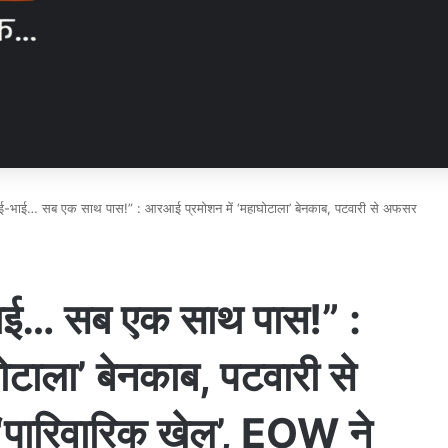
ई-भाई… सब एक साथ पास!” : आरआई प्रमोशन में ‘महाघोटाला’ बेनकाब, पटवारी से अफसर
ाई… सब एक साथ पास!” :
टाला’ बेनकाब, पटवारी से
पारिवारिक खेल’, EOW ने