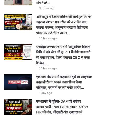
मांग तेज!…
9 hours ago
अंबिकापुर मेडिकल कॉलेज की कार्यप्रणाली पर
गहराया संशय : मृत मरीज को 42 दिन बाद
बताया ‘स्वस्थ’, आयुष्मान भारत के डिजिटल
पोर्टल पर उठे गंभीर सवाल…
10 hours ago
घरघोड़ा जनपद पंचायत में ‘सामुदायिक विकास
निधि’ में बड़े खेल की बू! RTI में मांगी जानकारी
तो मचा हड़कंप, जिला पंचायत CEO ने कसा
शिकंजा…
15 hours ago
एकलव्य विद्यालय में भड़का छात्रों का आक्रोश:
बदहाली से तंग आकर कक्षाओं का किया
बहिष्कार, प्राचार्य पर लगे गंभीर आरोप…
1 day ago
पत्थलगांव में यूरिया-DAP की भयंकर
कालाबाजारी : ‘जय बाला जी खाद भंडार’ पर
FIR की मांग, जीएसटी और प्रशासन में