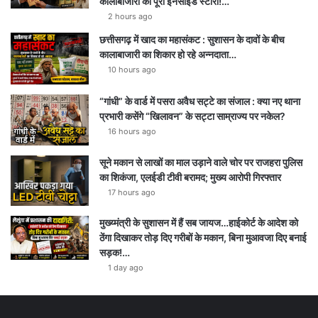
कालाबाजारी की पूरी इनसाइड स्टोरी!…
2 hours ago
छत्तीसगढ़ में खाद का महासंकट : सुशासन के दावों के बीच
कालाबाजारी का शिकार हो रहे अन्नदाता…
10 hours ago
“गांधी” के वार्ड में पसरा अवैध सट्टे का संजाल : क्या नए थाना
प्रभारी कसेंगे “खिलावन” के सट्टा साम्राज्य पर नकेल?
16 hours ago
सूने मकान से लाखों का माल उड़ाने वाले चोर पर राजहरा पुलिस
का शिकंजा, एलईडी टीवी बरामद; मुख्य आरोपी गिरफ्तार
17 hours ago
मुख्य्मंत्री के सुशासन में हैं सब जायज…हाईकोर्ट के आदेश को
ठेंगा दिखाकर तोड़ दिए गरीबों के मकान, बिना मुआवजा दिए बनाई
सड़क!…
1 day ago