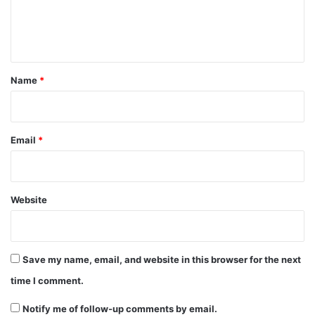
e
n
t
*
Name
*
Email
*
Website
Save my name, email, and website in this browser for the next
time I comment.
Notify me of follow-up comments by email.