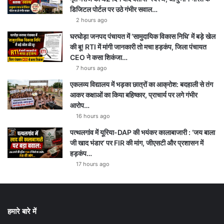
डिजिटल पोर्टल पर उठे गंभीर सवाल…
2 hours ago
घरघोड़ा जनपद पंचायत में ‘सामुदायिक विकास निधि’ में बड़े खेल
की बू! RTI में मांगी जानकारी तो मचा हड़कंप, जिला पंचायत
CEO ने कसा शिकंजा…
7 hours ago
एकलव्य विद्यालय में भड़का छात्रों का आक्रोश: बदहाली से तंग
आकर कक्षाओं का किया बहिष्कार, प्राचार्य पर लगे गंभीर
आरोप…
16 hours ago
पत्थलगांव में यूरिया-DAP की भयंकर कालाबाजारी : ‘जय बाला
जी खाद भंडार’ पर FIR की मांग, जीएसटी और प्रशासन में
हड़कंप…
17 hours ago
हमारे बारे में