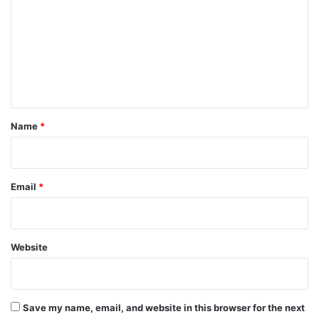
m
m
e
n
t
*
Name
*
Email
*
Website
Save my name, email, and website in this browser for the next