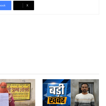
book
X