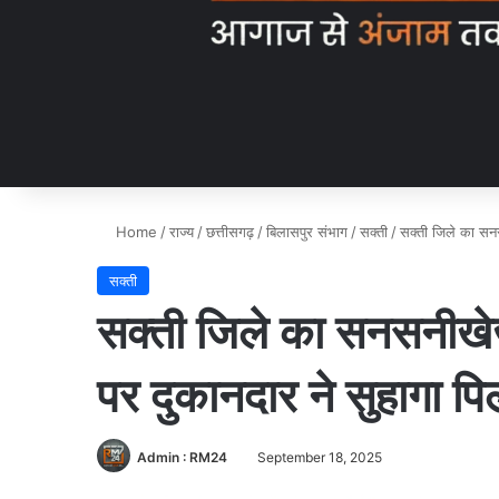
Home
/
राज्य
/
छत्तीसगढ़
/
बिलासपुर संभाग
/
सक्ती
/
सक्ती जिले का सनस
सक्ती
सक्ती जिले का सनसनीखेज क
पर दुकानदार ने सुहागा 
Admin : RM24
September 18, 2025