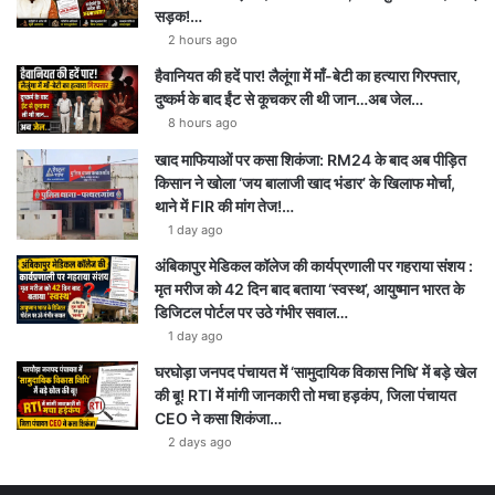
सड़क!…
2 hours ago
हैवानियत की हदें पार! लैलूंगा में माँ-बेटी का हत्यारा गिरफ्तार,
दुष्कर्म के बाद ईंट से कूचकर ली थी जान…अब जेल…
8 hours ago
खाद माफियाओं पर कसा शिकंजा: RM24 के बाद अब पीड़ित
किसान ने खोला ‘जय बालाजी खाद भंडार’ के खिलाफ मोर्चा,
थाने में FIR की मांग तेज!…
1 day ago
अंबिकापुर मेडिकल कॉलेज की कार्यप्रणाली पर गहराया संशय :
मृत मरीज को 42 दिन बाद बताया ‘स्वस्थ’, आयुष्मान भारत के
डिजिटल पोर्टल पर उठे गंभीर सवाल…
1 day ago
घरघोड़ा जनपद पंचायत में ‘सामुदायिक विकास निधि’ में बड़े खेल
की बू! RTI में मांगी जानकारी तो मचा हड़कंप, जिला पंचायत
CEO ने कसा शिकंजा…
2 days ago