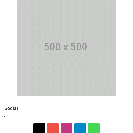
Social
X
YouTube
Instagram
Telegram
WhatsApp