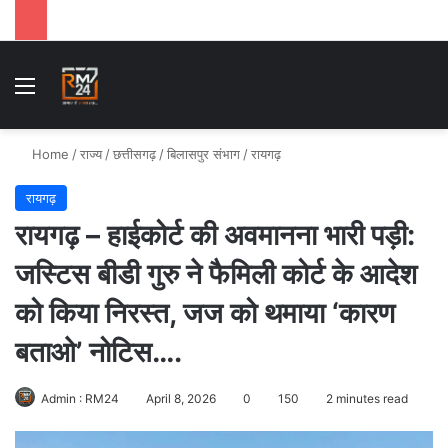
Menu
Se
Home
/
राज्य
/
छत्तीसगढ़
/
बिलासपुर संभाग
/
रायगढ़
रायगढ़
रायगढ़ – हाईकोर्ट की अवमानना भारी पड़ी:
जस्टिस बीडी गुरु ने फैमिली कोर्ट के आदेश
को किया निरस्त, जज को थमाया ‘कारण
बताओ’ नोटिस….
Admin : RM24
April 8, 2026
0
150
2 minutes read