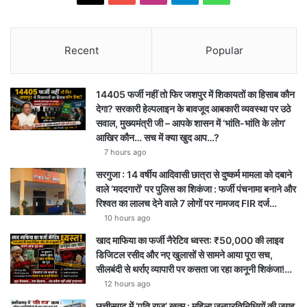
Recent
Popular
14405 फर्जी नहीं तो फिर जशपुर में शिकायतों का हिसाब कौन
देगा? सरकारी हेल्पलाइन के बावजूद आबकारी व्यवस्था पर उठे
सवाल, मुख्यमंत्री जी – आपके शासन में ‘भांति-भांति के लोग’
आखिर कौन… सच में क्या खुद आप…?
7 hours ago
सरगुजा : 14 वर्षीय आदिवासी छात्रा से दुष्कर्म मामला को दबाने
वाले ‘मददगारों’ पर पुलिस का शिकंजा : फर्जी पंचनामा बनाने और
रिश्वत का लालच देने वाले 7 लोगों पर नामजद FIR दर्ज…
10 hours ago
खाद माफिया का फर्जी नैरेटिव ध्वस्त: ₹50,000 की लाइव
डिजिटल रसीद और नए खुलासों से सामने आया पूरा सच,
सीलबंदी से थर्राए व्यापारी पर कसता जा रहा कानूनी शिकंजा!…
12 hours ago
छत्तीसगढ़ में ‘पति राज’ खत्म : महिला जनप्रतिनिधियों की जगह