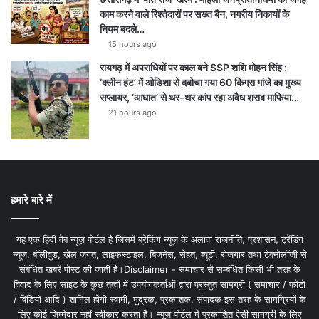
काम करने वाले रिश्तेदारों पर सख्त बैन, नगरीय निकायों के
नियम बदले…
15 hours ago
रायगढ़ में अपराधियों पर काल बने SSP शशि मोहन सिंह :
‘क्लीन हंट’ में ओडिशा से दबोचा गया 60 किग्रा गांजे का मुख्य
सप्लायर, ‘आघात’ से थर-थर कांप रहा अवैध शराब माफिया…
21 hours ago
हमारे बारे में
यह एक हिंदी वेब न्यूज़ पोर्टल है जिसमें ब्रेकिंग न्यूज़ के अलावा राजनीति, प्रशासन, ट्रेंडिंग
न्यूज, बॉलीवुड, खेल जगत, लाइफस्टाइल, बिजनेस, सेहत, ब्यूटी, रोजगार तथा टेक्नोलॉजी से
संबंधित खबरें पोस्ट की जाती है।Disclaimer - समाचार से सम्बंधित किसी भी तरह के
विवाद के लिए साइट के कुछ तत्वों में उपयोगकर्ताओं द्वारा प्रस्तुत सामग्री ( समाचार / फोटो
/ विडियो आदि ) शामिल होगी स्वामी, मुद्रक, प्रकाशक, संपादक इस तरह के सामग्रियों के
लिए कोई ज़िम्मेदार नहीं स्वीकार करता है। न्यूज़ पोर्टल में प्रकाशित ऐसी सामग्री के लिए