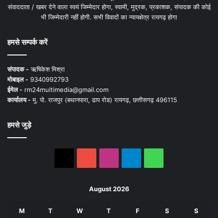
संवाददाता / खबर देने वाला स्वयं जिम्मेदार होगा, स्वामी, मुद्रक, प्रकाशक, संपादक की कोई
भी जिम्मेदारी नहीं होगी. सभी विवादों का न्यायक्षेत्र रायगढ़ होगा
हमसे सम्पर्क करें
संपादक -
ऋषिकेश मिश्रा
मोबाइल -
9340992793
ईमेल -
rm24multimedia@gmail.com
कार्यालय -
मु. पो. राजपुर (बथानपारा, ढाप रोड) रायगढ़, छत्तीसगढ़ 496115
हमसे जुड़े
X
YouTube
Instagram
Telegram
WhatsApp
August 2026
M
T
W
T
F
S
S