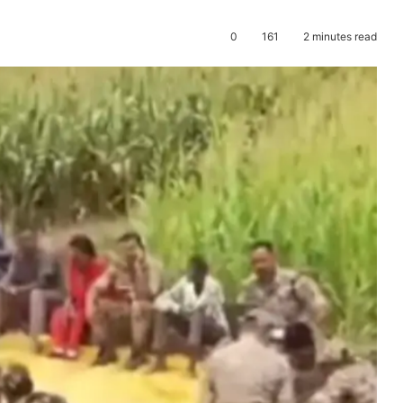
0
161
2 minutes read