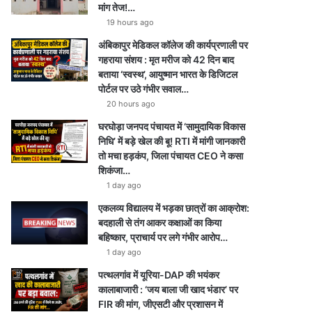
मांग तेज!…
19 hours ago
अंबिकापुर मेडिकल कॉलेज की कार्यप्रणाली पर
गहराया संशय : मृत मरीज को 42 दिन बाद
बताया ‘स्वस्थ’, आयुष्मान भारत के डिजिटल
पोर्टल पर उठे गंभीर सवाल…
20 hours ago
घरघोड़ा जनपद पंचायत में ‘सामुदायिक विकास
निधि’ में बड़े खेल की बू! RTI में मांगी जानकारी
तो मचा हड़कंप, जिला पंचायत CEO ने कसा
शिकंजा…
1 day ago
एकलव्य विद्यालय में भड़का छात्रों का आक्रोश:
बदहाली से तंग आकर कक्षाओं का किया
बहिष्कार, प्राचार्य पर लगे गंभीर आरोप…
1 day ago
पत्थलगांव में यूरिया-DAP की भयंकर
कालाबाजारी : ‘जय बाला जी खाद भंडार’ पर
FIR की मांग, जीएसटी और प्रशासन में