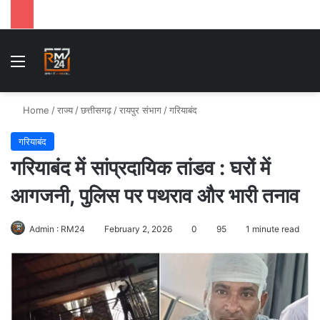
Menu
Se
Home
/
राज्य
/
छत्तीसगढ़
/
रायपुर संभाग
/
गरियाबंद
गरियाबंद
गरियाबंद में सांप्रदायिक तांडव : घरों में
आगजनी, पुलिस पर पथराव और भारी तनाव
Admin : RM24
February 2, 2026
0
95
1 minute read