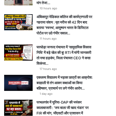
मांग तेज!…
10 hours ago
अंबिकापुर मेडिकल कॉलेज की कार्यप्रणाली पर
गहराया संशय : मृत मरीज को 42 दिन बाद
बताया ‘स्वस्थ’, आयुष्मान भारत के डिजिटल
पोर्टल पर उठे गंभीर सवाल…
11 hours ago
घरघोड़ा जनपद पंचायत में ‘सामुदायिक विकास
निधि’ में बड़े खेल की बू! RTI में मांगी जानकारी
तो मचा हड़कंप, जिला पंचायत CEO ने कसा
शिकंजा…
17 hours ago
एकलव्य विद्यालय में भड़का छात्रों का आक्रोश:
बदहाली से तंग आकर कक्षाओं का किया
बहिष्कार, प्राचार्य पर लगे गंभीर आरोप…
1 day ago
पत्थलगांव में यूरिया-DAP की भयंकर
कालाबाजारी : ‘जय बाला जी खाद भंडार’ पर
FIR की मांग, जीएसटी और प्रशासन में